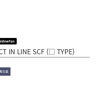
inlineFan
T IN LINE SCF (□ TYPE)
록으로