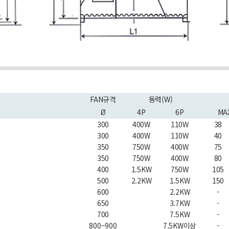
FAN규격
동력(W)
Ø
4P
6P
MA
300
400W
110W
38
300
400W
110W
40
350
750W
400W
75
350
750W
400W
80
400
1.5KW
750W
105
500
2.2KW
1.5KW
150
600
2.2KW
-
650
3.7KW
-
700
7.5KW
-
800~900
7.5KW이상
-